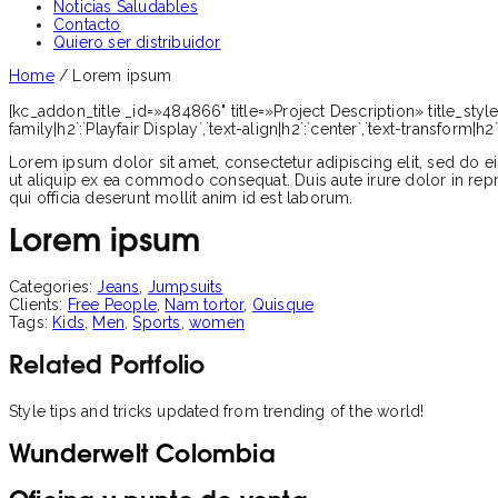
Noticias Saludables
Contacto
Quiero ser distribuidor
Home
/
Lorem ipsum
[kc_addon_title _id=»484866" title=»Project Description» title_style=»s
family|h2`:`Playfair Display`,`text-align|h2`:`center`,`text-transform|h
Lorem ipsum dolor sit amet, consectetur adipiscing elit, sed do e
ut aliquip ex ea commodo consequat. Duis aute irure dolor in repreh
qui officia deserunt mollit anim id est laborum.
Lorem ipsum
Categories:
Jeans
,
Jumpsuits
Clients:
Free People
,
Nam tortor
,
Quisque
Tags:
Kids
,
Men
,
Sports
,
women
Related Portfolio
Style tips and tricks updated from trending of the world!
Wunderwelt Colombia