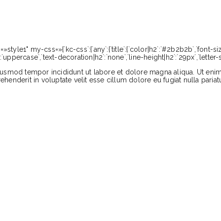
tyle1" my-css=»{`kc-css`:{`any`:{`title`:{`color|h2`:`#2b2b2b`,`font-size
2`:`uppercase`,`text-decoration|h2`:`none`,`line-height|h2`:`29px`,`letter
iusmod tempor incididunt ut labore et dolore magna aliqua. Ut enim
enderit in voluptate velit esse cillum dolore eu fugiat nulla pariat