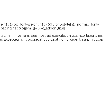
|h2`:`24px`,`font-weight|h2`:`400`,`font-style|h2`:`normal`,`font-
-spacing|h2`:`0.05em`}}}}»][/kc_addon_title]
 ad minim veniam, quis nostrud exercitation ullamco laboris nisi
ur. Excepteur sint occaecat cupidatat non proident, sunt in culpa