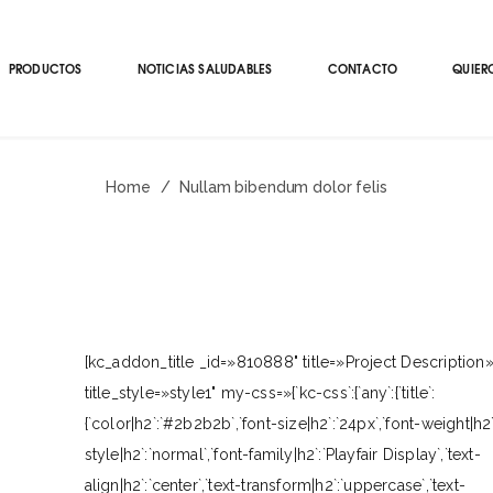
PRODUCTOS
NOTICIAS SALUDABLES
CONTACTO
QUIERO
Home
/
Nullam bibendum dolor felis
[kc_addon_title _id=»810888" title=»Project Description
title_style=»style1" my-css=»{`kc-css`:{`any`:{`title`:
{`color|h2`:`#2b2b2b`,`font-size|h2`:`24px`,`font-weight|h2`
style|h2`:`normal`,`font-family|h2`:`Playfair Display`,`text-
align|h2`:`center`,`text-transform|h2`:`uppercase`,`text-