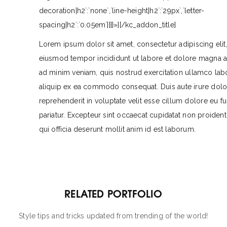
decoration|h2`:`none`,`line-height|h2`:`29px`,`letter-
spacing|h2`:`0.05em`}}}}»][/kc_addon_title]
Lorem ipsum dolor sit amet, consectetur adipiscing elit
eiusmod tempor incididunt ut labore et dolore magna a
ad minim veniam, quis nostrud exercitation ullamco labor
aliquip ex ea commodo consequat. Duis aute irure dolo
reprehenderit in voluptate velit esse cillum dolore eu fu
pariatur. Excepteur sint occaecat cupidatat non proident,
qui officia deserunt mollit anim id est laborum.
RELATED PORTFOLIO
Style tips and tricks updated from trending of the world!