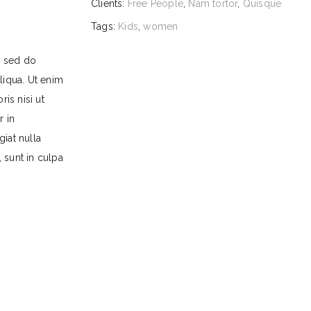
Clients:
Free People
,
Nam tortor
,
Quisque
Tags:
Kids
,
women
, sed do
liqua. Ut enim
is nisi ut
r in
giat nulla
 sunt in culpa