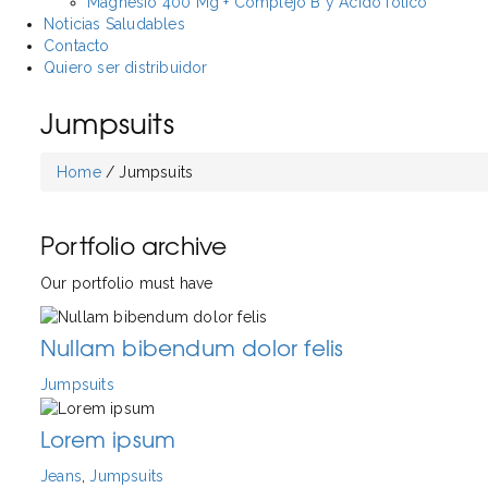
Magnesio 400 Mg + Complejo B y Ácido fólico
Noticias Saludables
Contacto
Quiero ser distribuidor
Jumpsuits
Home
/
Jumpsuits
Portfolio archive
Our portfolio must have
Nullam bibendum dolor felis
Jumpsuits
Lorem ipsum
Jeans
,
Jumpsuits